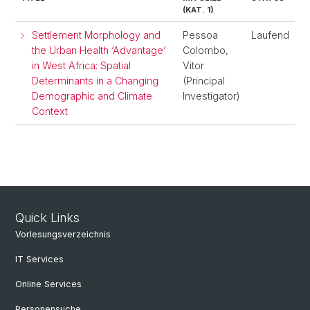
(KAT. 1)
Settlement Morphology and
Pessoa
Laufend
the Urban Health ‘Advantage’
Colombo,
in West Africa: Spatial
Vitor
Determinants in a Changing
(Principal
Demographic and Climate
Investigator)
Context
Quick Links
Vorlesungsverzeichnis
IT Services
Online Services
Personensuche