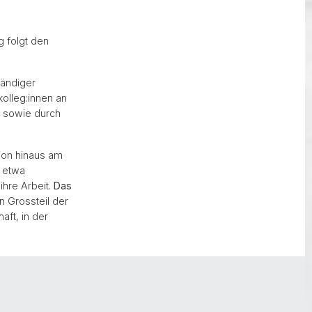
 folgt den
tändiger
olleg:innen an
, sowie durch
ion hinaus am
 etwa
ihre Arbeit.
Das
in Grossteil der
aft, in der