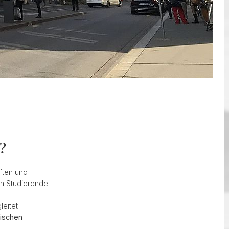
?
ften und
 an Studierende
eitet
dischen