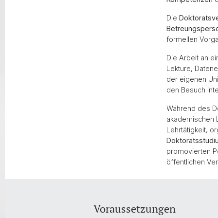
Die
Doktoratsv
Betreungspers
formellen Vorga
Die Arbeit an e
Lektüre, Datene
der eigenen Un
den Besuch inte
Während des Dok
akademischen L
Lehrtätigkeit, 
Doktoratsstudiu
promovierten Pe
öffentlichen Ve
Voraussetzungen