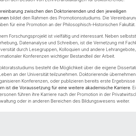
ereinbarung zwischen den Doktorierenden und den jeweiligen
onen
bildet den Rahmen des Promotionsstudiums. Die Vereinbarung
ben für eine Promotion an der Philosophisch-Historischen Fakultät.
inem Forschungsprojekt ist vielfältig und interessant. Neben selbsts
rhebung, Datenanalyse und Schreiben, ist die Vernetzung mit Fachk
iversität durch Lesegruppen, Kolloquien und andere Lehrangebote
rnationaler Konferenzen wichtiger Bestandteil der Arbeit.
toratsstudiums besteht die Möglichkeit über die eigene Dissertat
eben an der Universität teilzunehmen. Doktorierende übernehmen
organisieren Konferenzen, oder publizieren bereits erste Ergebnisse 
m ist die Voraussetzung für eine weitere akademische Karriere
. E
rsonen führen ihre Karriere nach der Promotion in der Privatwirtsch
rwaltung oder in anderen Bereichen des Bildungswesens weiter.