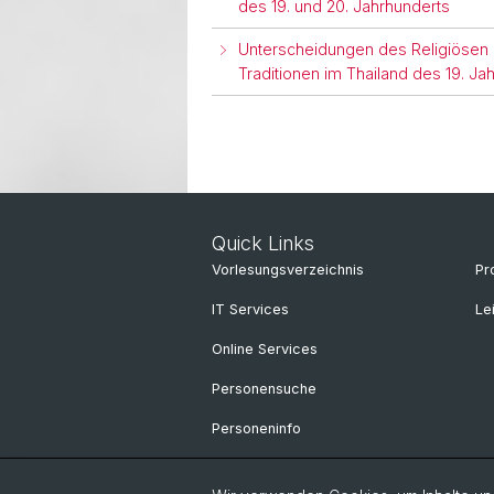
des 19. und 20. Jahrhunderts
Unterscheidungen des Religiösen i
Traditionen im Thailand des 19. Ja
Quick Links
Vorlesungsverzeichnis
Pr
IT Services
Le
Online Services
Personensuche
Personeninfo