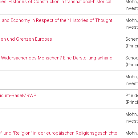
es. Histories of Construction in transnational-historical
Mohn, 
Invest
ics and Economy in Respect of their Histories of Thought
Mohn, 
Invest
agen und Grenzen Europas
Schenk
(Princ
r Widersacher des Menschen? Eine Darstellung anhand
Schoe
(Princ
Mohn, 
Invest
ticum-Basel⁄ZRWP
Pfleid
(Princ
Mohn, 
Invest
' und 'Religion' in der europäischen Religionsgeschichte
Mohn, 