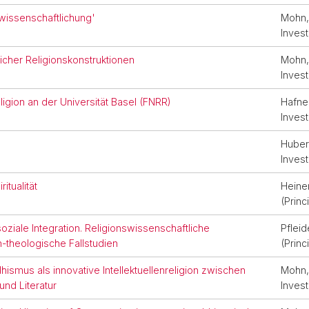
wissenschaftlichung'
Mohn, 
Invest
icher Religionskonstruktionen
Mohn, 
Invest
gion an der Universität Basel (FNRR)
Hafner
Invest
Hubert
Invest
itualität
Heine
(Princ
 soziale Integration. Religionswissenschaftliche
Pfleid
-theologische Fallstudien
(Princ
ismus als innovative Intellektuellenreligion zwischen
Mohn, 
und Literatur
Invest