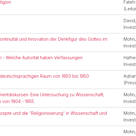
igion
Fateh
(Leitu
David,
Invest
Kontinuität und Innovation der Denkfigur des Gottes im
Mohn, 
Invest
 - Welche Autorität haben Verfassungen
Hafner
Invest
im deutschsprachigen Raum von 1850 bis 1950
Adria
(Princ
rientdiskursen. Eine Untersuchung zu Wissenschaft,
Mohn, 
 von 1804 - 1855
Invest
zepte und die 'Religionisierung' in Wissenschaft und
Mohn, 
Invest
Mohn, 