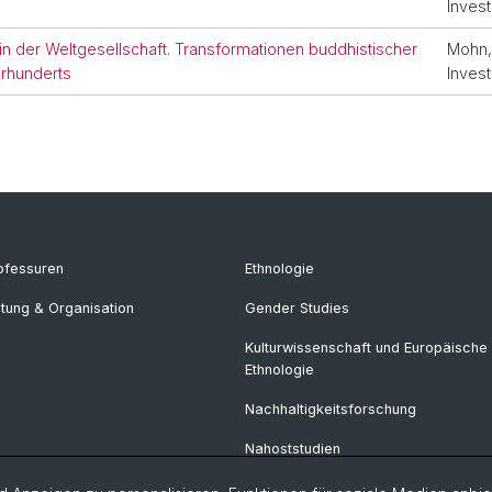
Invest
n der Weltgesellschaft. Transformationen buddhistischer
Mohn, 
hrhunderts
Invest
ofessuren
Ethnologie
itung & Organisation
Gender Studies
Kulturwissenschaft und Europäische
Ethnologie
Nachhaltigkeitsforschung
Nahoststudien
Politikwissenschaft