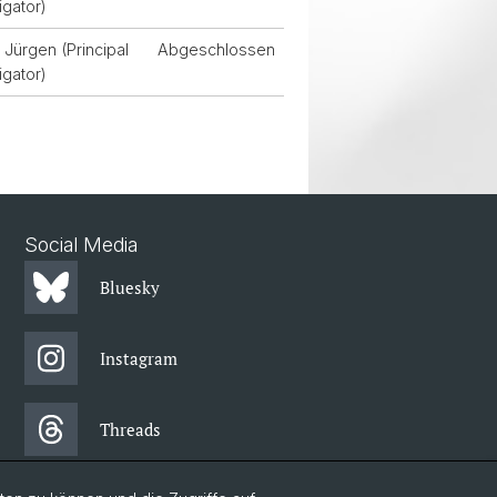
igator)
Jürgen (Principal
Abgeschlossen
igator)
Social Media
Bluesky
Instagram
Threads