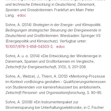
und technische Entwicklung in Deutschland, Dänemark,
Spanien und Grossbritannien
. Frankfurt am Main: Peter
Lang.
edoc
Sohre, A. (2014)
Strategien in der Energie- und Klimapolitik.
Bedingungen strategischer Steuerung der Energiewende in
Deutschland und Großbritannien
. Wiesbaden: Springer VS
(Energiepolitik und Klimaschutz). Verfügbar unter:
10.1007/978-3-658-04303-2
.
edoc
Sohre, A.
u. a.
(2014) «Die Entwicklung der Windenergie in
Dänemark, Spanien und Großbritannien im Vergleich»,
Zeitschrift für Energiewirtschaft
, 31(3), S. 201–208.
Sohre, A., Weitzel, J., Thiem, A. (2012) «Mentoring-Prozesse
im Kontext vonBologna gestalten - Qualifizierungsinteressen
von Studierenden von karrierefokussiert bis ambitioniert»,
Zeitschrift Personal- und Organisationsforschung
, S. 90–95.
Sohre, A. (2008) «Ein Instrumentenpaket zur
Stromeinsparung bei Unterhaltungselektronik», in C. Fischer