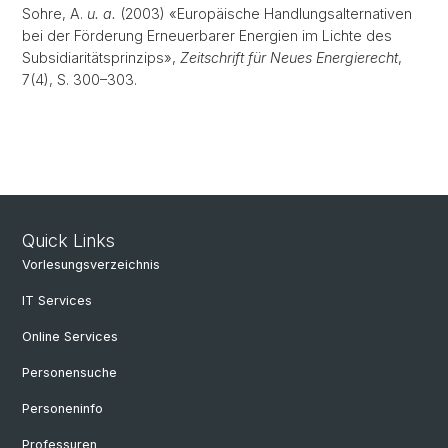
Sohre, A.
u. a.
(2003) «Europäische Handlungsalternativen
bei der Förderung Erneuerbarer Energien im Lichte des
Subsidiaritätsprinzips»,
Zeitschrift für Neues Energierecht
,
7(4), S. 300–303.
Quick Links
Vorlesungsverzeichnis
IT Services
Online Services
Personensuche
Personeninfo
Professuren