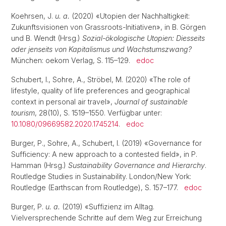
Koehrsen, J.
u. a.
(2020) «Utopien der Nachhaltigkeit:
Zukunftsvisionen von Grassroots-Initiativen», in B. Görgen
und B. Wendt (Hrsg.)
Sozial-ökologische Utopien: Diesseits
oder jenseits von Kapitalismus und Wachstumszwang?
München: oekom Verlag, S. 115–129.
edoc
Schubert, I., Sohre, A., Ströbel, M. (2020) «The role of
lifestyle, quality of life preferences and geographical
context in personal air travel»,
Journal of sustainable
tourism
, 28(10), S. 1519–1550. Verfügbar unter:
10.1080/09669582.2020.1745214
.
edoc
Burger, P., Sohre, A., Schubert, I. (2019) «Governance for
Sufficiency: A new approach to a contested field», in P.
Hamman (Hrsg.)
Sustainability Governance and Hierarchy
.
Routledge Studies in Sustainability. London/New York:
Routledge (Earthscan from Routledge), S. 157–177.
edoc
Burger, P.
u. a.
(2019) «Suffizienz im Alltag.
Vielversprechende Schritte auf dem Weg zur Erreichung