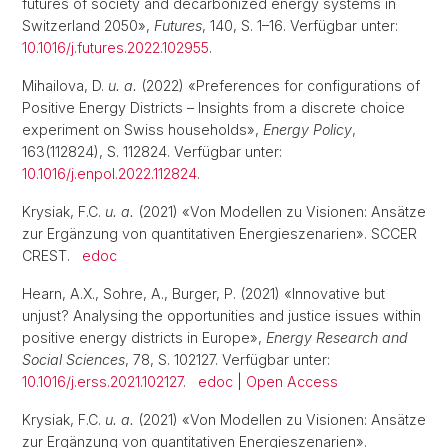
futures of society and decarbonized energy systems in
Switzerland 2050»,
Futures
, 140, S. 1–16. Verfügbar unter:
10.1016/j.futures.2022.102955
.
Mihailova, D.
u. a.
(2022) «Preferences for configurations of
Positive Energy Districts – Insights from a discrete choice
experiment on Swiss households»,
Energy Policy
,
163(112824), S. 112824. Verfügbar unter:
10.1016/j.enpol.2022.112824
.
Krysiak, F.C.
u. a.
(2021) «Von Modellen zu Visionen: Ansätze
zur Ergänzung von quantitativen Energieszenarien». SCCER
CREST.
edoc
Hearn, A.X., Sohre, A., Burger, P. (2021) «Innovative but
unjust? Analysing the opportunities and justice issues within
positive energy districts in Europe»,
Energy Research and
Social Sciences
, 78, S. 102127. Verfügbar unter:
10.1016/j.erss.2021.102127
.
edoc
|
Open Access
Krysiak, F.C.
u. a.
(2021) «Von Modellen zu Visionen: Ansätze
zur Ergänzung von quantitativen Energieszenarien».