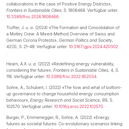
collaborations in the case of Positive Energy Districts»,
Frontiers in Sustainable Cities
, S. 1808466. Verfügbar unter:
10.3389/frsc.2026.1808466
.
Truffer, J.
u. a.
(2024) «The Formation and Consolidation of
a Motley Crew: A Mixed-Method Overview of Swiss and
German Corona Protests»,
German Politics and Society
,
42(3), S. 21–48. Verfügbar unter:
10.3167/gps.2024.420302
.
Hearn, A.X.
u. a.
(2022) «Redefining energy vulnerability,
considering the future»,
Frontiers in Sustainable Cities
, 4, S.
116. Verfügbar unter:
10.3389/frsc.2022.952034
.
Sohre, A., Schubert, I. (2022) «The how and what of bottom-
up governance to change household energy consumption
behaviour»,
Energy Research and Social Science
, 89, S.
102570. Verfügbar unter:
10.1016/j.erss.2022.102570
.
Burger, P., Emmenegger, R., Sohre, A. (2022) «Energy
futures as societal futures: Co-evolutionary scenarios linking