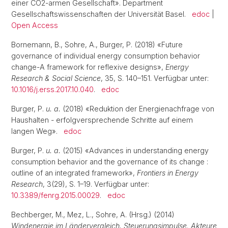
einer CO2-armen Gesellschaft». Department
Gesellschaftswissenschaften der Universität Basel.
edoc
|
Open Access
Bornemann, B., Sohre, A., Burger, P. (2018) «Future
governance of individual energy consumption behavior
change-A framework for reflexive designs»,
Energy
Research & Social Science
, 35, S. 140–151. Verfügbar unter:
10.1016/j.erss.2017.10.040
.
edoc
Burger, P.
u. a.
(2018) «Reduktion der Energienachfrage von
Haushalten - erfolgversprechende Schritte auf einem
langen Weg».
edoc
Burger, P.
u. a.
(2015) «Advances in understanding energy
consumption behavior and the governance of its change :
outline of an integrated framework»,
Frontiers in Energy
Research
, 3(29), S. 1–19. Verfügbar unter:
10.3389/fenrg.2015.00029
.
edoc
Bechberger, M., Mez, L., Sohre, A. (Hrsg.) (2014)
Windenergie im Ländervergleich. Steuerungsimpulse, Akteure