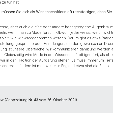
 zu tun hat.
, müssen Sie sich als Wissenschaftlerin oft rechtfertigen, dass Si
teresse, aber auch die eine oder andere hochgezogene Augenbraue
heln, wenn man zu Mode forscht. Obwohl jeder weiss, welch wichti
spielt, wie wir wahrgenommen werden. Darum gibt es etwa Ratgebe
orstellungsgespräche oder Einladungen, die den gewünschten Dre
dung ist unsere Oberfläche, wir kommunizieren damit und werden a
t. Gleichzeitig wird Mode in der Wissenschaft oft ignoriert, als ober
l wir in der Tradition der Aufklärung stehen. Es muss immer um Tief
n anderen Ländern ist man weiter. In England etwa sind die Fashion 
ew (Coopzeitung Nr. 43 vom 26. Oktober 2021)