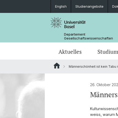
English
Studienangebote
Do
Departement
Gesellschaftswissenschaften
Aktuelles
Studiu
Männerschönheit ist kein Tabu
Medienspiegel
Studienangebote
Wege zur Promotion
Forschungsprojekte
Portrait
Veranstaltungen
Lehrveranstaltungen
Organisation der G3S
Kontakt & Öffnungszeiten
26. Oktober 20
Männersc
Kulturwissensch
weiss, warum M