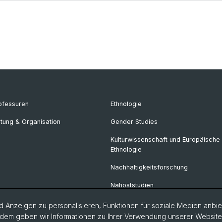
ofessuren
Ethnologie
itung & Organisation
Gender Studies
Kulturwissenschaft und Europäische
Ethnologie
Nachhaltigkeitsforschung
Nahoststudien
Politikwissenschaft
 Anzeigen zu personalisieren, Funktionen für soziale Medien anbiet
dem geben wir Informationen zu Ihrer Verwendung unserer Website a
Soziologie