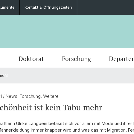
kumente
Kontakt & Öffnungszeiten
m
Doktorat
Forschung
Departe
 mehr
News
Studieninteressierte
Während des Doktorats
Professuren
Leitung & Organisation
Newsle
Inform
Mitglie
Publik
Perso
Aktuelles aus den Fachbereichen
Wichtige Dokumente
Formulare & Merkblätter
Bibliotheken
Offene
FAQs: 
Dokum
21
/ News, Forschung, Weitere
hönheit ist kein Tabu mehr
aftlerin Ulrike Langbein befasst sich vor allem mit Mode und ihrer
ännerkleidung immer knapper wird und was das mit Migration, F