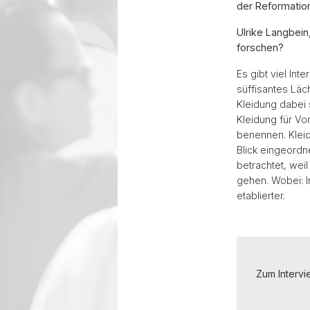
der Reformation
Ulrike Langbein
forschen?
Es gibt viel In
süffisantes Läc
Kleidung dabei 
Kleidung für V
benennen. Klei
Blick eingeordne
betrachtet, wei
gehen. Wobei: I
etablierter.
Zum Intervi