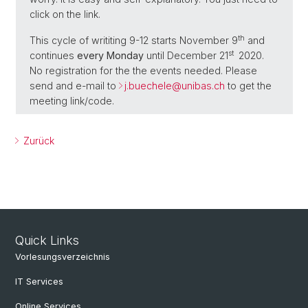
click on the link.
th
This cycle of writiting 9-12 starts November 9
and
st
continues
every Monday
until December 21
2020.
No registration for the the events needed. Please
send and e-mail to
j.buechele@
unibas.ch
to get the
meeting link/code.
Zurück
Quick Links
Vorlesungsverzeichnis
IT Services
Online Services