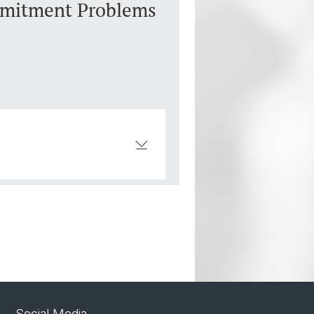
mmitment Problems
Social Media