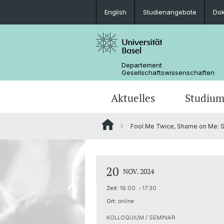
English
Studienangebote
Do
Departement
Gesellschaftswissenschaften
Aktuelles
Studiu
Fool Me Twice, Shame on Me: Se
Medienspiegel
Studienangebote
Wege zur Promotion
Forschungsprojekte
Portrait
Veranstaltungen
Lehrveranstaltungen
Organisation der G3S
Kontakt & Öffnungszeiten
20
NOV. 2024
Zeit:
16:00 - 17:30
Ort:
online
KOLLOQUIUM / SEMINAR