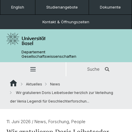
English
Studienangebote
Dokumente
Kontakt & Öffnungszeiten
Departement
Gesellschaftswissenschaften
Suche
Aktuelles
News
Wir gratulieren Doris Leibetseder herzlich zur Verleihung
der Venia Legendi für Geschlechterforschun...
11. Juni 2026
/ News, Forschung, People
Wir gratulieren Doris Leibetseder