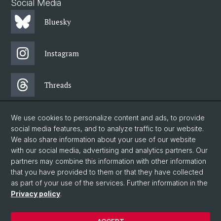
Social Media
Bluesky
Instagram
Threads
Facebook
We use cookies to personalize content and ads, to provide
social media features, and to analyze traffic to our website.
We also share information about your use of our website
Newsletter
with our social media, advertising and analytics partners. Our
partners may combine this information with other information
that you have provided to them or that they have collected
as part of your use of the services. Further information in the
© University of Basel
Privacy policy
.
Faculty of Humanities and Social Sciences
Home