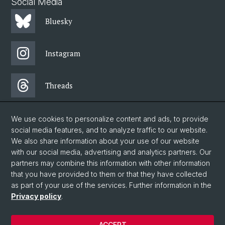
Social Media
Bluesky
Instagram
Threads
Facebook
We use cookies to personalize content and ads, to provide
social media features, and to analyze traffic to our website.
We also share information about your use of our website
Newsletter
with our social media, advertising and analytics partners. Our
partners may combine this information with other information
that you have provided to them or that they have collected
as part of your use of the services. Further information in the
© University of Basel
Privacy policy
.
Faculty of Humanities and Social Sciences
Home
ACCEPT