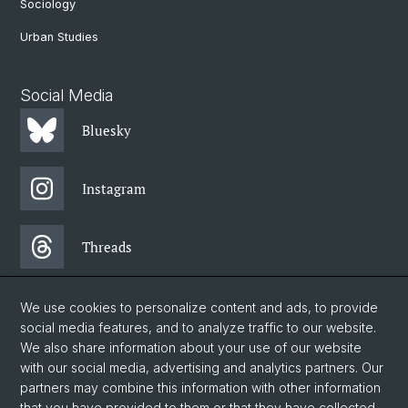
Sociology
Urban Studies
Social Media
Bluesky
Instagram
Threads
Facebook
We use cookies to personalize content and ads, to provide
social media features, and to analyze traffic to our website.
We also share information about your use of our website
Newsletter
with our social media, advertising and analytics partners. Our
partners may combine this information with other information
that you have provided to them or that they have collected